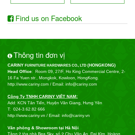
Find us on Facebook
Thông tin đơn vị
CARINY
(HONGKONG)
FURNITURE HARDWARES CO., LTD
Head Office
: Room 09, 27/F, Ho King Commercial Centre, 2-
16 Fa Yuen str., Mongkok, Kowloon, HongKong.
http://www.cariny.com /
Email: info@cariny.com
Công Ty TNHH CARINY VIỆT NAM:
Add: KCN Tân Tiến, Huyện Văn Giang, Hưng Yên
T:
024-3.62.82 666
http://www.cariny.vn / Email:
info@cariny.vn
Văn phòng & Showroom tại Hà Nội
Tầng 2 tòa nhà Bea Sky, số 2 Chu Văn An, Đại Kim, Hoàng