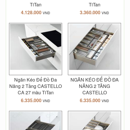
TiTan
TiTan
4.128.000
3.360.000
VNĐ
VNĐ
Ngăn Kéo Để Đồ Đa
NGĂN KÉO ĐỂ ĐỒ ĐA
Năng 2 Tầng CASTELLO
NĂNG 2 TẦNG
CA 27 màu TiTan
CASTELLO
6.335.000
6.335.000
VNĐ
VNĐ