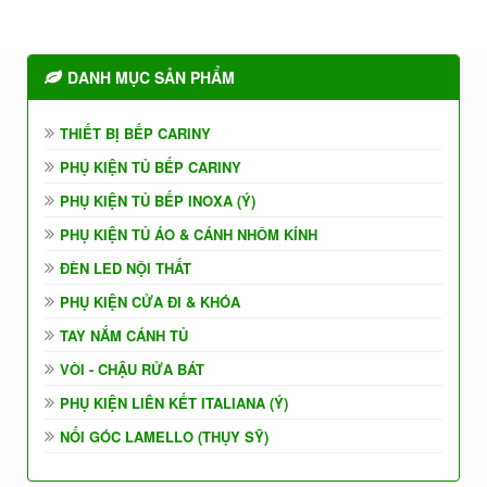
DANH MỤC SẢN PHẨM
THIẾT BỊ BẾP CARINY
PHỤ KIỆN TỦ BẾP CARINY
PHỤ KIỆN TỦ BẾP INOXA (Ý)
PHỤ KIỆN TỦ ÁO & CÁNH NHÔM KÍNH
ĐÈN LED NỘI THẤT
PHỤ KIỆN CỬA ĐI & KHÓA
TAY NẮM CÁNH TỦ
VÒI - CHẬU RỬA BÁT
PHỤ KIỆN LIÊN KẾT ITALIANA (Ý)
NỐI GÓC LAMELLO (THỤY SỸ)