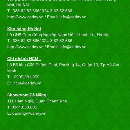
Mai, Hà Nội.
T: 083.62.82 666/
024-3.62.82 666
http://www.cariny.vn / Email:
info@cariny.vn
Kho hàng Hà Nội
L9 CN5 Cụm Công Nghiệp Ngọc Hồi, Thanh Trì, Hà Nội
T: 083.62.82 666/
024-3.62.82 666
http://www.cariny.vn / Email:
info@cariny.vn
Chi nhánh HCM :
Lô B5 khu C30 Thành Thái, Phường 14, Quận 10, Tp Hồ Chí
Minh
T: 0905.381.359
E: hcm@cariny.vn
Showroom Đà Nẵng:
111 Hàm Nghi, Quận Thanh Khê
T: 0944.058.805
E: danang@cariny.vn