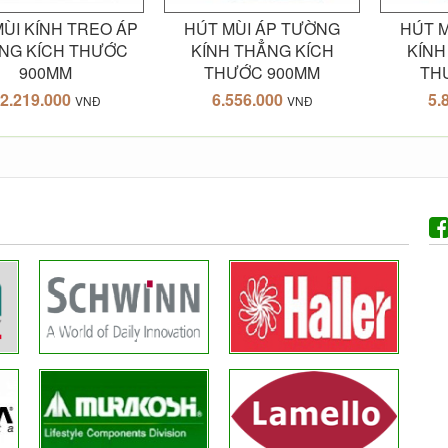
ÙI KÍNH TREO ÁP
HÚT MÙI ÁP TƯỜNG
HÚT 
NG KÍCH THƯỚC
KÍNH THẲNG KÍCH
KÍNH
900MM
THƯỚC 900MM
TH
2.219.000
6.556.000
5.
VNĐ
VNĐ