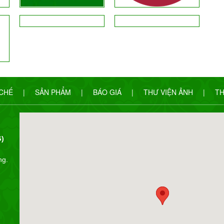
 CHẾ
|
SẢN PHẨM
|
BÁO GIÁ
|
THƯ VIỆN ẢNH
|
TH
)
ng.