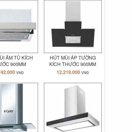
ÙI ÂM TỦ KÍCH
HÚT MÙI ÁP TƯỜNG
ƯỚC 900MM
KÍCH THƯỚC 900MM
742.000
12.219.000
VNĐ
VNĐ