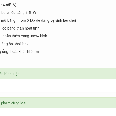
 : 49dB(A)
 led chiếu sáng 1,5 W
c mỡ bằng nhôm 5 lớp dễ dàng vệ sinh lau chùi
 lọc bằng than hoạt tính
t hoàn thiện bằng inox+ kính
 ống ốp khói inox
g ống thoát khói 150mm
ến bình luận
 phẩm cùng loại