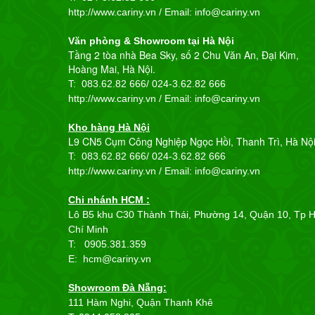
http://www.cariny.vn / Email:
info@cariny.vn
Văn phòng & Showroom tại Hà Nội
Tầng 2 tòa nhà Bea Sky, số 2 Chu Văn An, Đại Kim,
Hoàng Mai, Hà Nội.
T: 083.62.82 666/
024-3.62.82 666
http://www.cariny.vn / Email:
info@cariny.vn
Kho hàng Hà Nội
L9 CN5 Cụm Công Nghiệp Ngọc Hồi, Thanh Trì, Hà Nộ
T: 083.62.82 666/
024-3.62.82 666
http://www.cariny.vn / Email:
info@cariny.vn
Chi nhánh HCM :
Lô B5 khu C30 Thành Thái, Phường 14, Quận 10, Tp 
Chí Minh
T: 0905.381.359
E: hcm@cariny.vn
Showroom Đà Nẵng:
111 Hàm Nghi, Quận Thanh Khê