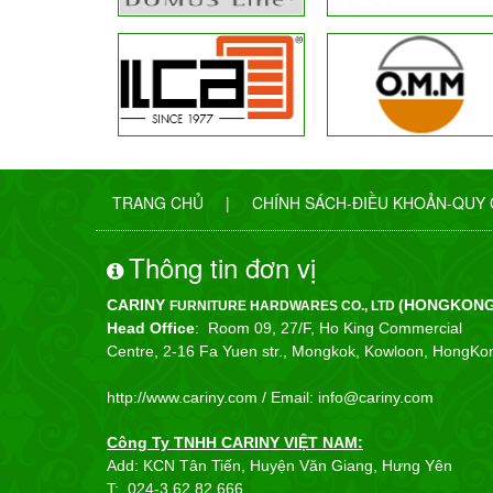
TRANG CHỦ
|
CHÍNH SÁCH-ĐIỀU KHOẢN-QUY
Thông tin đơn vị
CARINY
(HONGKONG
FURNITURE HARDWARES CO., LTD
Head Office
: Room 09, 27/F, Ho King Commercial
Centre, 2-16 Fa Yuen str., Mongkok, Kowloon, HongKo
http://www.cariny.com /
Email: info@cariny.com
Công Ty TNHH CARINY VIỆT NAM:
Add: KCN Tân Tiến, Huyện Văn Giang, Hưng Yên
T:
024-3.62.82 666