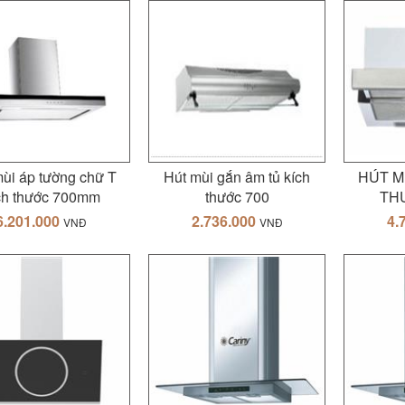
mùi áp tường chữ T
Hút mùi gắn âm tủ kích
HÚT M
ch thước 700mm
thước 700
TH
6.201.000
2.736.000
4.
VNĐ
VNĐ