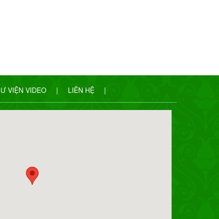
Ư VIỆN VIDEO
|
LIÊN HỆ
|