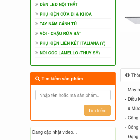
ĐÈN LED NỘI THẤT
PHỤ KIỆN CỬA ĐI & KHÓA
TAY NẮM CÁNH TỦ
VÒI - CHẬU RỬA BÁT
PHỤ KIỆN LIÊN KẾT ITALIANA (Ý)
NỐI GÓC LAMELLO (THỤY SỸ)
Thôn
Tìm kiếm sản phẩm
- Máy h
- Điều 
- 9 Mức
- Công 
- Công 
Đang cập nhật video...
- Động 