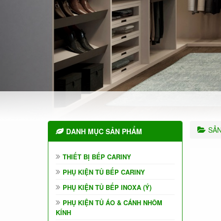
SẢ
DANH MỤC SẢN PHẨM
THIẾT BỊ BẾP CARINY
PHỤ KIỆN TỦ BẾP CARINY
PHỤ KIỆN TỦ BẾP INOXA (Ý)
PHỤ KIỆN TỦ ÁO & CÁNH NHÔM
KÍNH