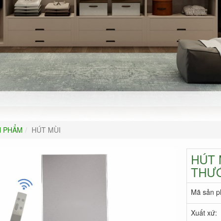
N PHẨM
HÚT MÙI
HÚT 
THƯ
Mã sản p
Xuất xứ: