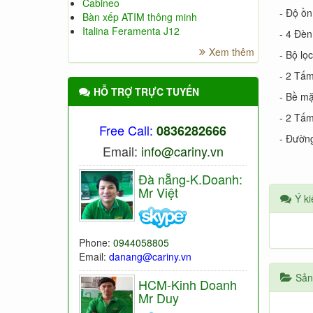
Cabineo
- Độ ồn
Bàn xếp ATIM thông minh
Italina Feramenta J12
- 4 Đèn
Xem thêm
- Bộ lọ
- 2 Tấm
HỖ TRỢ TRỰC TUYẾN
- Bề mặ
- 2 Tấm
Free Call:
0836282666
- Đườn
Email:
info@cariny.vn
Đà nẵng-K.Doanh:
Mr Việt
Ý ki
Phone:
0944058805
Email:
danang@cariny.vn
Sản
HCM-Kinh Doanh
Mr Duy