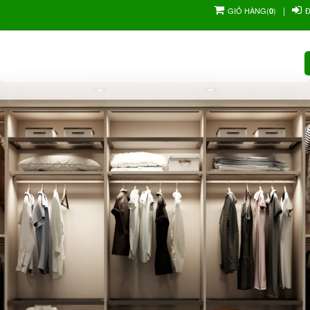
|
GIỎ HÀNG
(
)
0