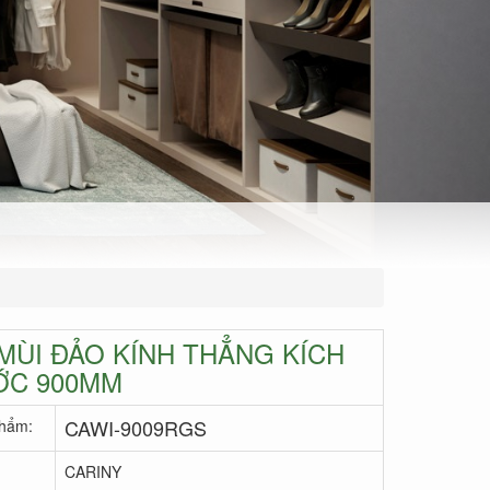
MÙI ĐẢO KÍNH THẲNG KÍCH
ỚC 900MM
CAWI-9009RGS
hẩm:
CARINY