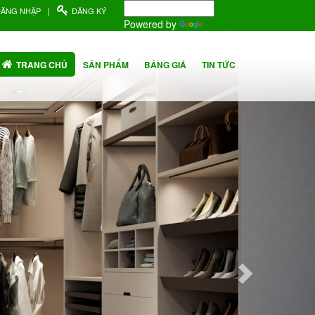
|
ĐĂNG NHẬP
ĐĂNG KÝ
Powered by
Translate
Next
TRANG CHỦ
SẢN PHẨM
BẢNG GIÁ
TIN TỨC